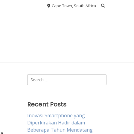
Cape Town, South Africa
Search
for:
Recent Posts
Inovasi Smartphone yang
Diperkirakan Hadir dalam
Beberapa Tahun Mendatang
ya