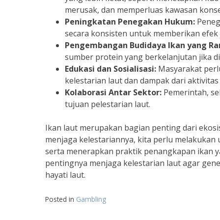
merusak, dan memperluas kawasan konse
Peningkatan Penegakan Hukum:
Penega
secara konsisten untuk memberikan efek 
Pengembangan Budidaya Ikan yang Ra
sumber protein yang berkelanjutan jika 
Edukasi dan Sosialisasi:
Masyarakat perl
kelestarian laut dan dampak dari aktivita
Kolaborasi Antar Sektor:
Pemerintah, se
tujuan pelestarian laut.
Ikan laut merupakan bagian penting dari ekosis
menjaga kelestariannya, kita perlu melakukan 
serta menerapkan praktik penangkapan ikan ya
pentingnya menjaga kelestarian laut agar ge
hayati laut.
Posted in
Gambling