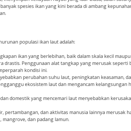
 banyak spesies ikan yang kini berada di ambang kepunaha
an.
runan populasi ikan laut adalah:
gkapan ikan yang berlebihan, baik dalam skala kecil maup
ara drastis. Penggunaan alat tangkap yang merusak seperti
perparah kondisi ini.
ebabkan perubahan suhu laut, peningkatan keasaman, d
i mengganggu ekosistem laut dan mengancam kelangsungan 
n, dan domestik yang mencemari laut menyebabkan kerusak
, pertambangan, dan aktivitas manusia lainnya merusak ha
g, mangrove, dan padang lamun.