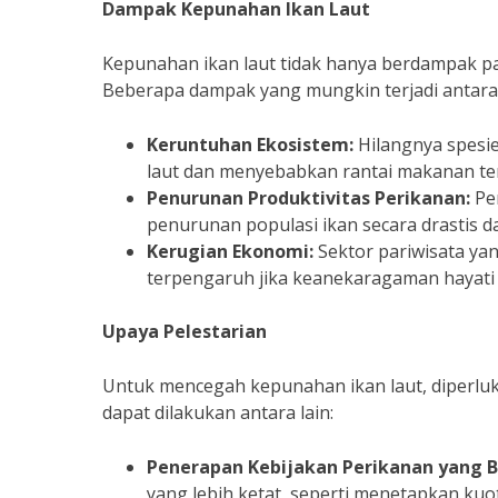
Dampak Kepunahan Ikan Laut
Kepunahan ikan laut tidak hanya berdampak pa
Beberapa dampak yang mungkin terjadi antara 
Keruntuhan Ekosistem:
Hilangnya spesi
laut dan menyebabkan rantai makanan te
Penurunan Produktivitas Perikanan:
Pe
penurunan populasi ikan secara drastis 
Kerugian Ekonomi:
Sektor pariwisata ya
terpengaruh jika keanekaragaman hayati
Upaya Pelestarian
Untuk mencegah kepunahan ikan laut, diperlu
dapat dilakukan antara lain:
Penerapan Kebijakan Perikanan yang B
yang lebih ketat, seperti menetapkan ku