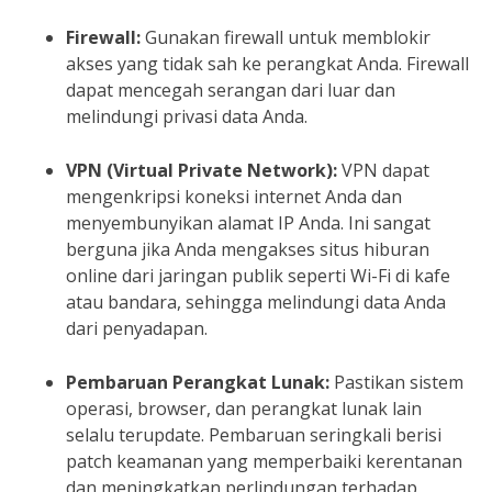
Firewall:
Gunakan firewall untuk memblokir
akses yang tidak sah ke perangkat Anda. Firewall
dapat mencegah serangan dari luar dan
melindungi privasi data Anda.
VPN (Virtual Private Network):
VPN dapat
mengenkripsi koneksi internet Anda dan
menyembunyikan alamat IP Anda. Ini sangat
berguna jika Anda mengakses situs hiburan
online dari jaringan publik seperti Wi-Fi di kafe
atau bandara, sehingga melindungi data Anda
dari penyadapan.
Pembaruan Perangkat Lunak:
Pastikan sistem
operasi, browser, dan perangkat lunak lain
selalu terupdate. Pembaruan seringkali berisi
patch keamanan yang memperbaiki kerentanan
dan meningkatkan perlindungan terhadap