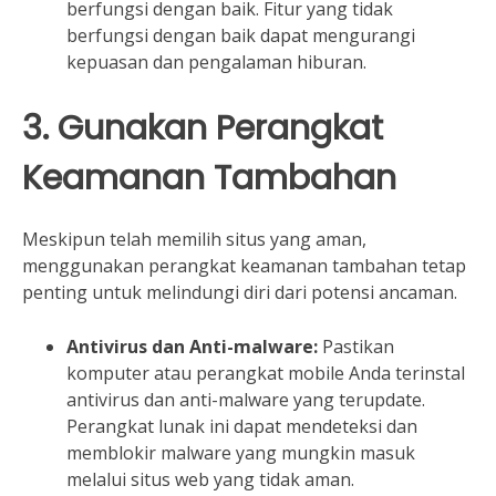
berfungsi dengan baik. Fitur yang tidak
berfungsi dengan baik dapat mengurangi
kepuasan dan pengalaman hiburan.
3. Gunakan Perangkat
Keamanan Tambahan
Meskipun telah memilih situs yang aman,
menggunakan perangkat keamanan tambahan tetap
penting untuk melindungi diri dari potensi ancaman.
Antivirus dan Anti-malware:
Pastikan
komputer atau perangkat mobile Anda terinstal
antivirus dan anti-malware yang terupdate.
Perangkat lunak ini dapat mendeteksi dan
memblokir malware yang mungkin masuk
melalui situs web yang tidak aman.