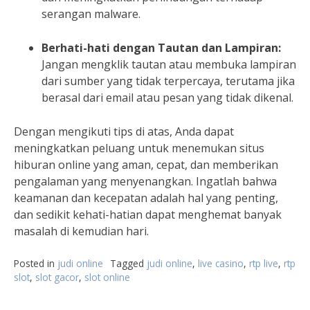
serangan malware.
Berhati-hati dengan Tautan dan Lampiran:
Jangan mengklik tautan atau membuka lampiran
dari sumber yang tidak terpercaya, terutama jika
berasal dari email atau pesan yang tidak dikenal.
Dengan mengikuti tips di atas, Anda dapat
meningkatkan peluang untuk menemukan situs
hiburan online yang aman, cepat, dan memberikan
pengalaman yang menyenangkan. Ingatlah bahwa
keamanan dan kecepatan adalah hal yang penting,
dan sedikit kehati-hatian dapat menghemat banyak
masalah di kemudian hari.
Posted in
judi online
Tagged
judi online
,
live casino
,
rtp live
,
rtp
slot
,
slot gacor
,
slot online