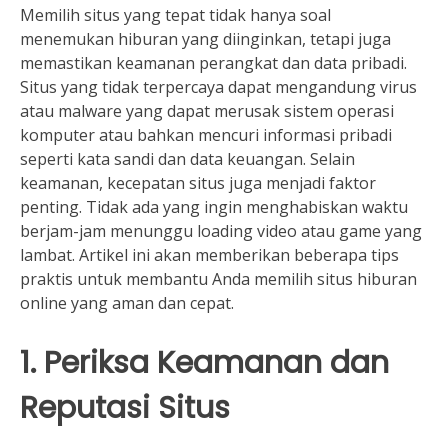
Memilih situs yang tepat tidak hanya soal
menemukan hiburan yang diinginkan, tetapi juga
memastikan keamanan perangkat dan data pribadi.
Situs yang tidak terpercaya dapat mengandung virus
atau malware yang dapat merusak sistem operasi
komputer atau bahkan mencuri informasi pribadi
seperti kata sandi dan data keuangan. Selain
keamanan, kecepatan situs juga menjadi faktor
penting. Tidak ada yang ingin menghabiskan waktu
berjam-jam menunggu loading video atau game yang
lambat. Artikel ini akan memberikan beberapa tips
praktis untuk membantu Anda memilih situs hiburan
online yang aman dan cepat.
1. Periksa Keamanan dan
Reputasi Situs