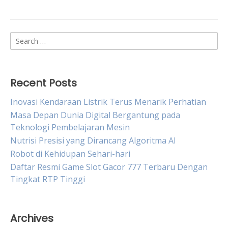
Search
for:
Recent Posts
Inovasi Kendaraan Listrik Terus Menarik Perhatian
Masa Depan Dunia Digital Bergantung pada
Teknologi Pembelajaran Mesin
Nutrisi Presisi yang Dirancang Algoritma AI
Robot di Kehidupan Sehari-hari
Daftar Resmi Game Slot Gacor 777 Terbaru Dengan
Tingkat RTP Tinggi
Archives