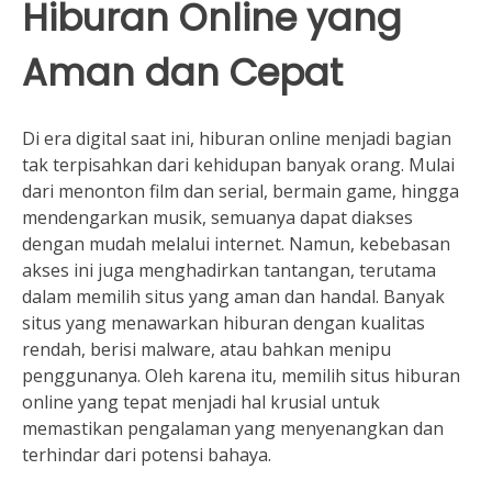
Hiburan Online yang
Aman dan Cepat
Di era digital saat ini, hiburan online menjadi bagian
tak terpisahkan dari kehidupan banyak orang. Mulai
dari menonton film dan serial, bermain game, hingga
mendengarkan musik, semuanya dapat diakses
dengan mudah melalui internet. Namun, kebebasan
akses ini juga menghadirkan tantangan, terutama
dalam memilih situs yang aman dan handal. Banyak
situs yang menawarkan hiburan dengan kualitas
rendah, berisi malware, atau bahkan menipu
penggunanya. Oleh karena itu, memilih situs hiburan
online yang tepat menjadi hal krusial untuk
memastikan pengalaman yang menyenangkan dan
terhindar dari potensi bahaya.