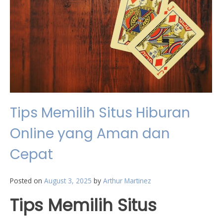
Tips Memilih Situs Hiburan
Online yang Aman dan
Cepat
Posted on
August 3, 2025
by
Arthur Martinez
Tips Memilih Situs