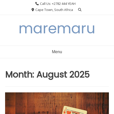
Skip
Call Us: +2782 444 YEAH
to
Cape Town, South Africa
content
maremaru
Menu
Month:
August 2025