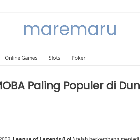
maremaru
Online Games
Slots
Poker
OBA Paling Populer di Dun
i
 2009,
League of Legends (LoL)
telah berkembang menjadi