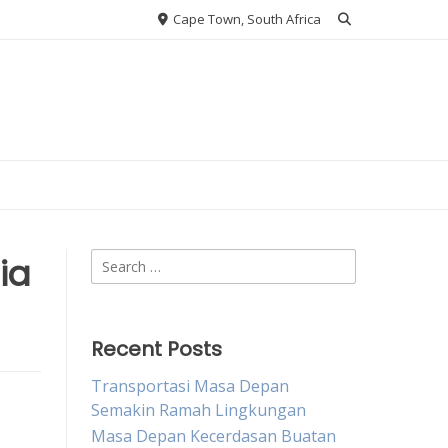
Cape Town, South Africa
Search
ia
for:
Recent Posts
Transportasi Masa Depan
Semakin Ramah Lingkungan
Masa Depan Kecerdasan Buatan