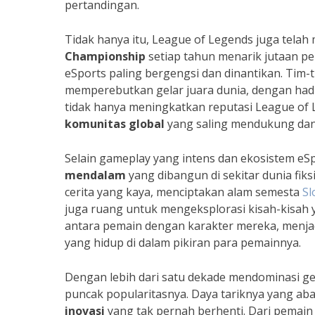
pertandingan.
Tidak hanya itu, League of Legends juga telah
Championship
setiap tahun menarik jutaan pe
eSports paling bergengsi dan dinantikan. Tim-
memperebutkan gelar juara dunia, dengan ha
tidak hanya meningkatkan reputasi League of 
komunitas global
yang saling mendukung dan
Selain gameplay yang intens dan ekosistem eS
mendalam
yang dibangun di sekitar dunia fik
cerita yang kaya, menciptakan alam semesta
Sl
juga ruang untuk mengeksplorasi kisah-kisah
antara pemain dengan karakter mereka, menjad
yang hidup di dalam pikiran para pemainnya.
Dengan lebih dari satu dekade mendominasi 
puncak popularitasnya. Daya tariknya yang ab
inovasi
yang tak pernah berhenti. Dari pemain 