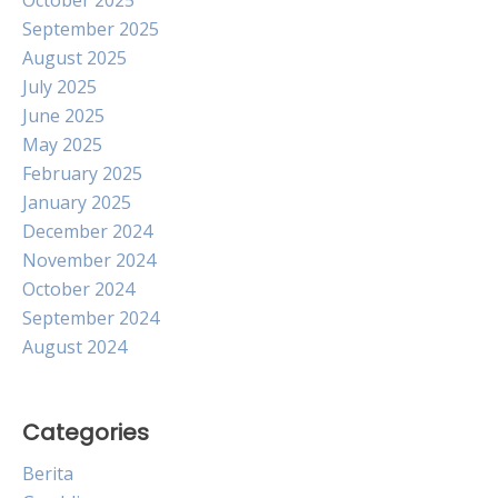
September 2025
August 2025
July 2025
June 2025
May 2025
February 2025
January 2025
December 2024
November 2024
October 2024
September 2024
August 2024
Categories
Berita