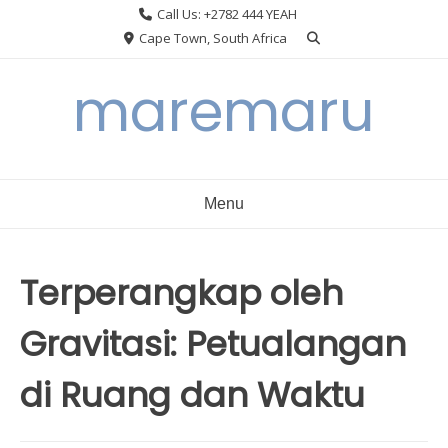
Skip
Call Us: +2782 444 YEAH
to
Cape Town, South Africa
content
maremaru
Menu
Terperangkap oleh
Gravitasi: Petualangan
di Ruang dan Waktu