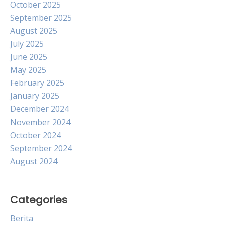
October 2025
September 2025
August 2025
July 2025
June 2025
May 2025
February 2025
January 2025
December 2024
November 2024
October 2024
September 2024
August 2024
Categories
Berita