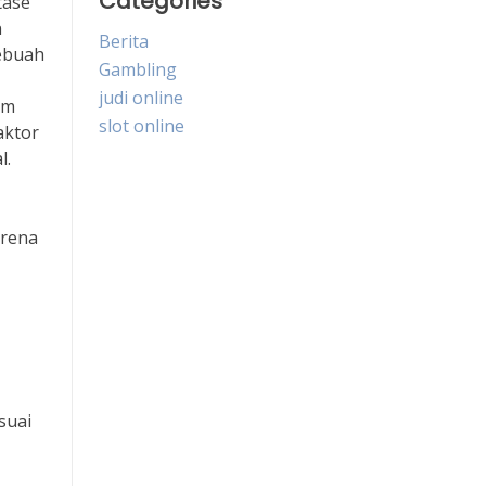
Categories
tase
n
Berita
sebuah
Gambling
judi online
am
slot online
aktor
l.
rena
suai