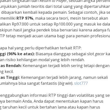
akan singkatan dari
Return to Player
, sebuah angka persen
njukkan jumlah teoritis dari total uang yang dipertaruhka
 dibayarkan kembali kepada pemain. Sebagai contoh, jika 
 memiliki
RTP 97%
, maka secara teori, mesin tersebut akan
ikan Rp97.000 untuk setiap Rp100.000 yang masuk ke dal
skipun hasil jangka pendek bisa bervariasi karena adanya f
RTP tetap menjadi acuan utama bagi para pemain profesiona
pa hal yang perlu diperhatikan terkait RTP:
ggi (96% ke atas):
Biasanya dianggap sebagai slot
gacor
ka
n risiko kehilangan modal yang lebih rendah.
tas Rendah:
Kemenangan terjadi lebih sering tetapi dengan
g kecil.
tas Tinggi:
Kemenangan terjadi lebih jarang, namun sekali
umlahnya bisa sangat fantastis (
big win
).
slot777
nggabungkan informasi RTP tinggi dan volatilitas yang se
ya bermain Anda, Anda dapat menentukan kapan harus
taruhan kecil untuk bertahan lama atau kapan harus