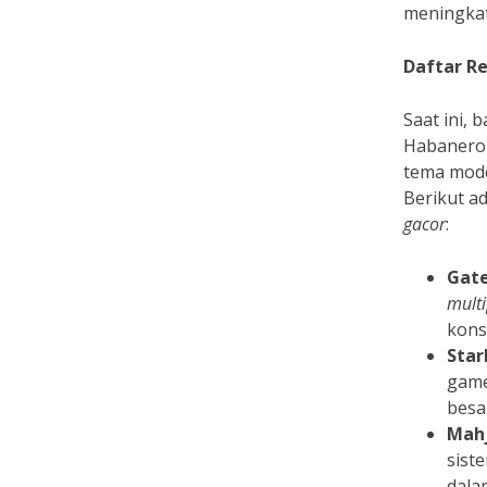
meningka
Daftar R
Saat ini, 
Habanero 
tema mode
Berikut a
gacor
:
Gate
multi
kons
Star
game
besa
Mahj
sist
dala