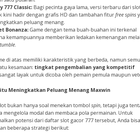
y 777 Classic:
Bagi pecinta gaya lama, versi terbaru dari slo
ik kini hadir dengan grafis HD dan tambahan fitur
free spins
y
ngkatkan peluang menang.
t Bonanza:
Game dengan tema buah-buahan ini terkenal
na kemampuannya memberikan ledakan kemenangan melal
tumble
.
me di atas memiliki karakteristik yang berbeda, namun sem
satu kesamaan:
tingkat pengembalian yang kompetitif
sangat layak untuk dicoba oleh pemain pemula maupun vet
 Jitu Meningkatkan Peluang Menang Maxwin
lot bukan hanya soal menekan tombol
spin
, tetapi juga ten
 mengelola modal dan membaca pola permainan. Untuk
kan potensi dari daftar slot gacor 777 tersebut, Anda bis
n beberapa strategi berikut: