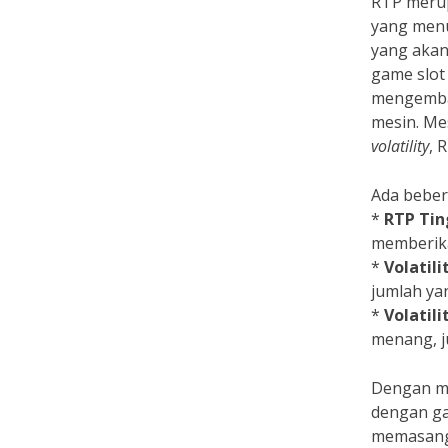
RTP merup
yang menu
yang akan
game slot
mengembal
mesin. Me
volatility
, 
Ada bebera
*
RTP Tin
memberika
*
Volatili
jumlah yan
*
Volatili
menang, j
Dengan me
dengan ga
memasang 