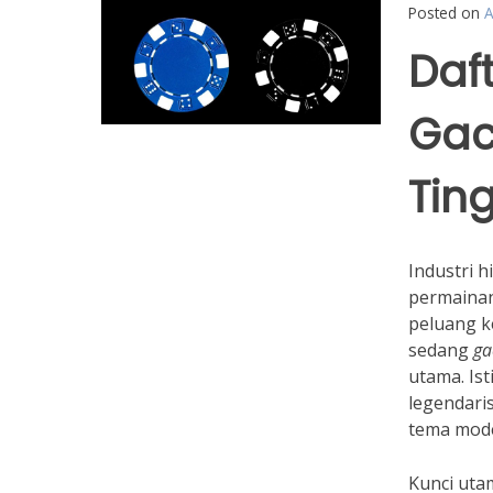
Posted on
A
Daf
Gac
Ting
Industri h
permainan
peluang k
sedang
ga
utama. Ist
legendaris
tema mode
Kunci uta