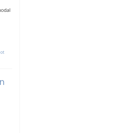
modal
lot
an