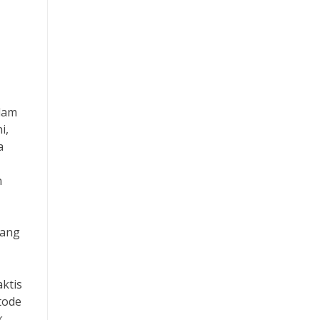
lam
i,
a
n
dang
ktis
tode
k