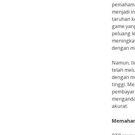
pemahama
menjadi i
taruhan k
game yang 
peluang l
meningkat
dengan
m
Namun, ti
telah mel
dengan m
tinggi. M
pembayara
mengandal
akurat.
Memahami