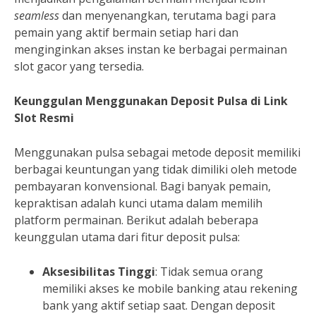
seamless
dan menyenangkan, terutama bagi para
pemain yang aktif bermain setiap hari dan
menginginkan akses instan ke berbagai permainan
slot gacor yang tersedia.
Keunggulan Menggunakan Deposit Pulsa di Link
Slot Resmi
Menggunakan pulsa sebagai metode deposit memiliki
berbagai keuntungan yang tidak dimiliki oleh metode
pembayaran konvensional. Bagi banyak pemain,
kepraktisan adalah kunci utama dalam memilih
platform permainan. Berikut adalah beberapa
keunggulan utama dari fitur deposit pulsa:
Aksesibilitas Tinggi
: Tidak semua orang
memiliki akses ke mobile banking atau rekening
bank yang aktif setiap saat. Dengan deposit