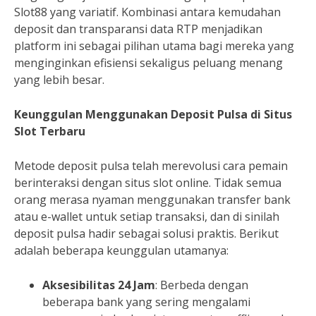
Slot88 yang variatif. Kombinasi antara kemudahan
deposit dan transparansi data RTP menjadikan
platform ini sebagai pilihan utama bagi mereka yang
menginginkan efisiensi sekaligus peluang menang
yang lebih besar.
Keunggulan Menggunakan Deposit Pulsa di Situs
Slot Terbaru
Metode deposit pulsa telah merevolusi cara pemain
berinteraksi dengan situs slot online. Tidak semua
orang merasa nyaman menggunakan transfer bank
atau e-wallet untuk setiap transaksi, dan di sinilah
deposit pulsa hadir sebagai solusi praktis. Berikut
adalah beberapa keunggulan utamanya:
Aksesibilitas 24 Jam
: Berbeda dengan
beberapa bank yang sering mengalami