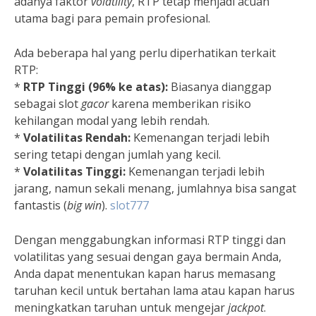
adanya faktor
volatility
, RTP tetap menjadi acuan
utama bagi para pemain profesional.
Ada beberapa hal yang perlu diperhatikan terkait
RTP:
*
RTP Tinggi (96% ke atas):
Biasanya dianggap
sebagai slot
gacor
karena memberikan risiko
kehilangan modal yang lebih rendah.
*
Volatilitas Rendah:
Kemenangan terjadi lebih
sering tetapi dengan jumlah yang kecil.
*
Volatilitas Tinggi:
Kemenangan terjadi lebih
jarang, namun sekali menang, jumlahnya bisa sangat
fantastis (
big win
).
slot777
Dengan menggabungkan informasi RTP tinggi dan
volatilitas yang sesuai dengan gaya bermain Anda,
Anda dapat menentukan kapan harus memasang
taruhan kecil untuk bertahan lama atau kapan harus
meningkatkan taruhan untuk mengejar
jackpot
.