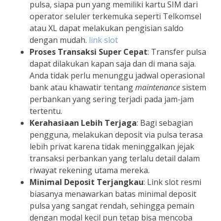
pulsa, siapa pun yang memiliki kartu SIM dari
operator seluler terkemuka seperti Telkomsel
atau XL dapat melakukan pengisian saldo
dengan mudah.
link slot
Proses Transaksi Super Cepat
: Transfer pulsa
dapat dilakukan kapan saja dan di mana saja.
Anda tidak perlu menunggu jadwal operasional
bank atau khawatir tentang
maintenance
sistem
perbankan yang sering terjadi pada jam-jam
tertentu.
Kerahasiaan Lebih Terjaga
: Bagi sebagian
pengguna, melakukan deposit via pulsa terasa
lebih privat karena tidak meninggalkan jejak
transaksi perbankan yang terlalu detail dalam
riwayat rekening utama mereka.
Minimal Deposit Terjangkau
: Link slot resmi
biasanya menawarkan batas minimal deposit
pulsa yang sangat rendah, sehingga pemain
dengan modal kecil pun tetap bisa mencoba