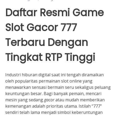
Daftar Resmi Game
Slot Gacor 777
Terbaru Dengan
Tingkat RTP Tinggi
Industri hiburan digital saat ini tengah diramaikan
oleh popularitas permainan slot online yang
menawarkan sensasi bermain seru sekaligus peluang
keuntungan besar. Bagi banyak pemain, mencari
mesin yang sedang
gacor
atau mudah memberikan
kemenangan adalah prioritas utama. Istilah “777”
sendiri telah lama menjadi simbol keberuntungan