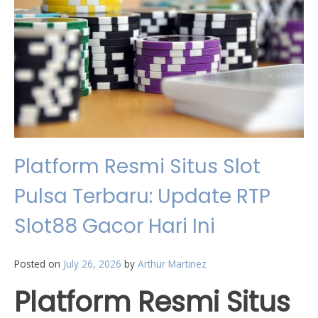
Platform Resmi Situs Slot
Pulsa Terbaru: Update RTP
Slot88 Gacor Hari Ini
Posted on
July 26, 2026
by
Arthur Martinez
Platform Resmi Situs