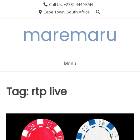
Skip
Call Us: +2782 444 YEAH
to
Cape Town, South Africa
content
maremaru
Menu
Tag:
rtp live