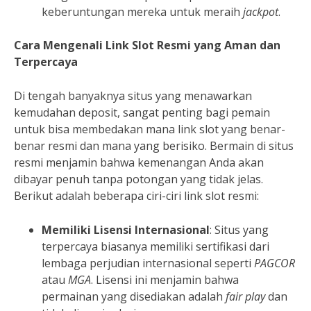
keberuntungan mereka untuk meraih
jackpot
.
Cara Mengenali Link Slot Resmi yang Aman dan
Terpercaya
Di tengah banyaknya situs yang menawarkan
kemudahan deposit, sangat penting bagi pemain
untuk bisa membedakan mana link slot yang benar-
benar resmi dan mana yang berisiko. Bermain di situs
resmi menjamin bahwa kemenangan Anda akan
dibayar penuh tanpa potongan yang tidak jelas.
Berikut adalah beberapa ciri-ciri link slot resmi:
Memiliki Lisensi Internasional
: Situs yang
terpercaya biasanya memiliki sertifikasi dari
lembaga perjudian internasional seperti
PAGCOR
atau
MGA
. Lisensi ini menjamin bahwa
permainan yang disediakan adalah
fair play
dan