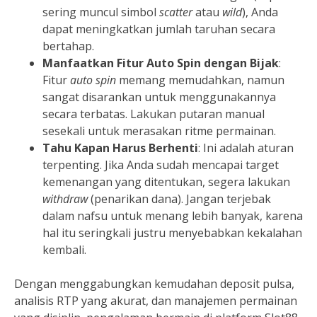
sering muncul simbol
scatter
atau
wild
), Anda
dapat meningkatkan jumlah taruhan secara
bertahap.
Manfaatkan Fitur Auto Spin dengan Bijak
:
Fitur
auto spin
memang memudahkan, namun
sangat disarankan untuk menggunakannya
secara terbatas. Lakukan putaran manual
sesekali untuk merasakan ritme permainan.
Tahu Kapan Harus Berhenti
: Ini adalah aturan
terpenting. Jika Anda sudah mencapai target
kemenangan yang ditentukan, segera lakukan
withdraw
(penarikan dana). Jangan terjebak
dalam nafsu untuk menang lebih banyak, karena
hal itu seringkali justru menyebabkan kekalahan
kembali.
Dengan menggabungkan kemudahan deposit pulsa,
analisis RTP yang akurat, dan manajemen permainan