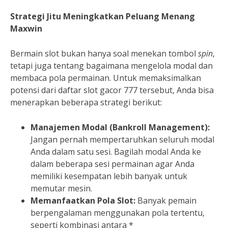
Strategi Jitu Meningkatkan Peluang Menang
Maxwin
Bermain slot bukan hanya soal menekan tombol
spin
,
tetapi juga tentang bagaimana mengelola modal dan
membaca pola permainan. Untuk memaksimalkan
potensi dari daftar slot gacor 777 tersebut, Anda bisa
menerapkan beberapa strategi berikut:
Manajemen Modal (Bankroll Management):
Jangan pernah mempertaruhkan seluruh modal
Anda dalam satu sesi. Bagilah modal Anda ke
dalam beberapa sesi permainan agar Anda
memiliki kesempatan lebih banyak untuk
memutar mesin.
Memanfaatkan Pola Slot:
Banyak pemain
berpengalaman menggunakan pola tertentu,
seperti kombinasi antara *