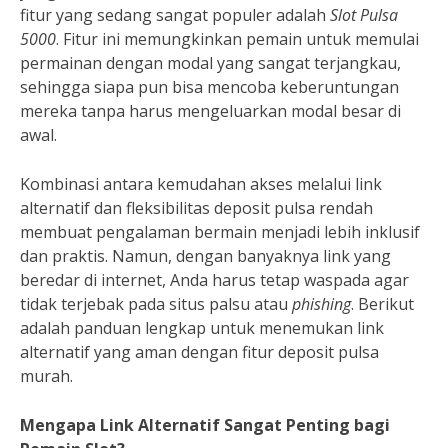
fitur yang sedang sangat populer adalah
Slot Pulsa
5000
. Fitur ini memungkinkan pemain untuk memulai
permainan dengan modal yang sangat terjangkau,
sehingga siapa pun bisa mencoba keberuntungan
mereka tanpa harus mengeluarkan modal besar di
awal.
Kombinasi antara kemudahan akses melalui link
alternatif dan fleksibilitas deposit pulsa rendah
membuat pengalaman bermain menjadi lebih inklusif
dan praktis. Namun, dengan banyaknya link yang
beredar di internet, Anda harus tetap waspada agar
tidak terjebak pada situs palsu atau
phishing
. Berikut
adalah panduan lengkap untuk menemukan link
alternatif yang aman dengan fitur deposit pulsa
murah.
Mengapa Link Alternatif Sangat Penting bagi