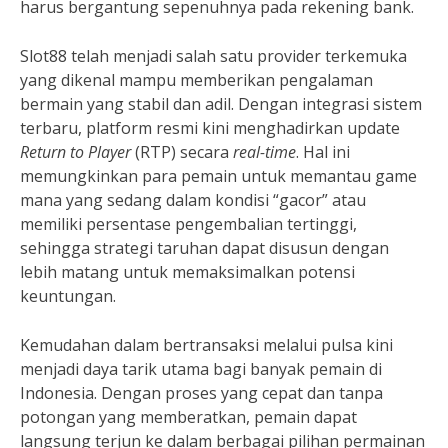
harus bergantung sepenuhnya pada rekening bank.
Slot88 telah menjadi salah satu provider terkemuka
yang dikenal mampu memberikan pengalaman
bermain yang stabil dan adil. Dengan integrasi sistem
terbaru, platform resmi kini menghadirkan update
Return to Player
(RTP) secara
real-time
. Hal ini
memungkinkan para pemain untuk memantau game
mana yang sedang dalam kondisi “gacor” atau
memiliki persentase pengembalian tertinggi,
sehingga strategi taruhan dapat disusun dengan
lebih matang untuk memaksimalkan potensi
keuntungan.
Kemudahan dalam bertransaksi melalui pulsa kini
menjadi daya tarik utama bagi banyak pemain di
Indonesia. Dengan proses yang cepat dan tanpa
potongan yang memberatkan, pemain dapat
langsung terjun ke dalam berbagai pilihan permainan