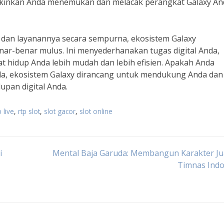
nkan Anda menemukan dan melacak perangkat Galaxy An
 dan layanannya secara sempurna, ekosistem Galaxy
r-benar mulus. Ini menyederhanakan tugas digital Anda,
 hidup Anda lebih mudah dan lebih efisien. Apakah Anda
, ekosistem Galaxy dirancang untuk mendukung Anda dan
upan digital Anda.
p live
,
rtp slot
,
slot gacor
,
slot online
i
Mental Baja Garuda: Membangun Karakter Ju
Timnas Indo