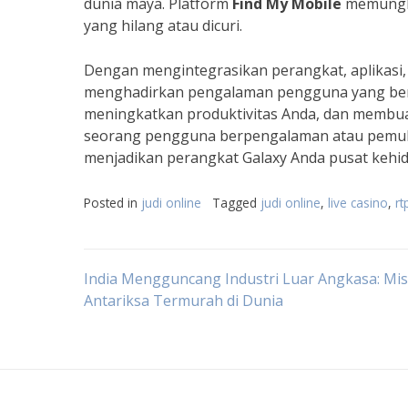
dunia maya. Platform
Find My Mobile
memungki
yang hilang atau dicuri.
Dengan mengintegrasikan perangkat, aplikasi,
menghadirkan pengalaman pengguna yang bena
meningkatkan produktivitas Anda, dan membuat
seorang pengguna berpengalaman atau pemula
menjadikan perangkat Galaxy Anda pusat kehid
Posted in
judi online
Tagged
judi online
,
live casino
,
rt
Post
India Mengguncang Industri Luar Angkasa: Mis
Antariksa Termurah di Dunia
navigation