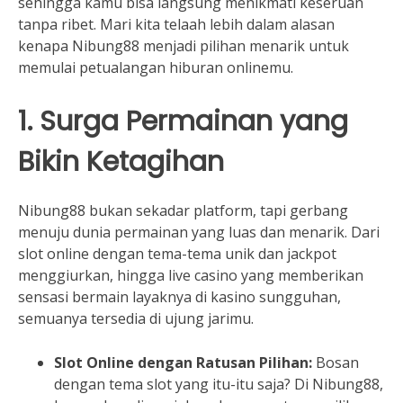
sehingga kamu bisa langsung menikmati keseruan
tanpa ribet. Mari kita telaah lebih dalam alasan
kenapa Nibung88 menjadi pilihan menarik untuk
memulai petualangan hiburan onlinemu.
1. Surga Permainan yang
Bikin Ketagihan
Nibung88 bukan sekadar platform, tapi gerbang
menuju dunia permainan yang luas dan menarik. Dari
slot online dengan tema-tema unik dan jackpot
menggiurkan, hingga live casino yang memberikan
sensasi bermain layaknya di kasino sungguhan,
semuanya tersedia di ujung jarimu.
Slot Online dengan Ratusan Pilihan:
Bosan
dengan tema slot yang itu-itu saja? Di Nibung88,