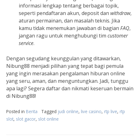
informasi lengkap tentang berbagai topik,
seperti pendaftaran akun, deposit dan
withdraw
,
aturan permainan, dan masalah teknis. Jika
kamu tidak menemukan jawaban di bagian
FAQ
,
jangan ragu untuk menghubungi tim
customer
service
.
Dengan segudang keunggulan yang ditawarkan,
Nibung88 menjadi pilihan yang tepat bagi pemula
yang ingin merasakan pengalaman hiburan online
yang seru, aman, dan menguntungkan. Jadi, tunggu
apa lagi? Segera daftar dan nikmati keseruan bermain
di Nibung88!
Posted in
Berita
Tagged
judi online
,
live casino
,
rtp live
,
rtp
slot
,
slot gacor
,
slot online