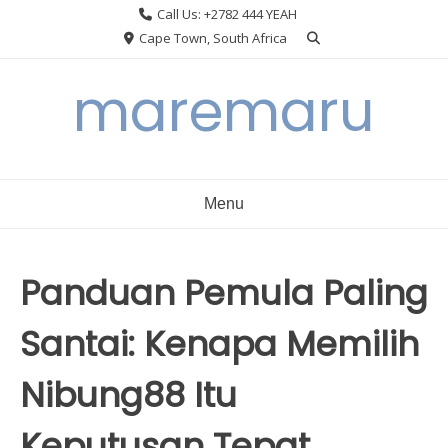
Skip
Call Us: +2782 444 YEAH
to
Cape Town, South Africa
content
maremaru
Menu
Panduan Pemula Paling
Santai: Kenapa Memilih
Nibung88 Itu
Keputusan Tepat