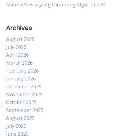
Nutrisi Presisi yang Dirancang Algoritma AI
Archives
August 2026
July 2026
April 2026
March 2026
February 2026
January 2026
December 2025
November 2025
October 2025
September 2025
August 2025
July 2025
June 2025