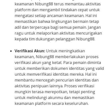
keamanan Nibung88 terus memantau aktivitas
platform dan mengambil tindakan cepat untuk
mengatasi setiap ancaman keamanan. Hal ini
memastikan bahwa lingkungan bermain tetap
adil dan terpercaya bagi semua pemain. Jangan
ragu untuk melaporkan aktivitas mencurigakan
kepada tim dukungan pelanggan Nibung88.
Verifikasi Akun:
Untuk meningkatkan
keamanan, Nibung88 memberlakukan proses
verifikasi akun yang ketat. Para pemain diminta
untuk memberikan dokumen identitas yang valid
untuk memverifikasi identitas mereka. Hal ini
membantu mencegah pencurian identitas dan
aktivitas penipuan lainnya. Proses verifikasi
mungkin terasa merepotkan, tetapi penting
untuk melindungi akunmu dan memastikan
keamanan platform secara keseluruhan.