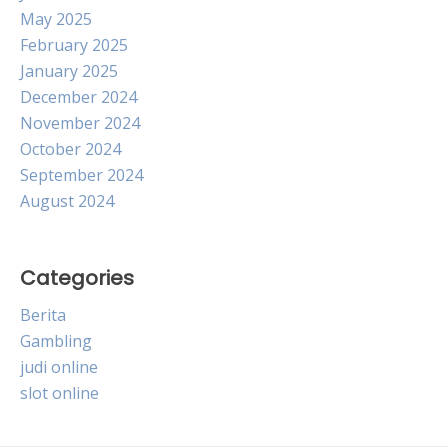
May 2025
February 2025
January 2025
December 2024
November 2024
October 2024
September 2024
August 2024
Categories
Berita
Gambling
judi online
slot online