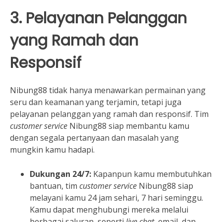
3. Pelayanan Pelanggan
yang Ramah dan
Responsif
Nibung88 tidak hanya menawarkan permainan yang
seru dan keamanan yang terjamin, tetapi juga
pelayanan pelanggan yang ramah dan responsif. Tim
customer service
Nibung88 siap membantu kamu
dengan segala pertanyaan dan masalah yang
mungkin kamu hadapi.
Dukungan 24/7:
Kapanpun kamu membutuhkan
bantuan, tim
customer service
Nibung88 siap
melayani kamu 24 jam sehari, 7 hari seminggu.
Kamu dapat menghubungi mereka melalui
berbagai saluran, seperti
live chat
, email, dan