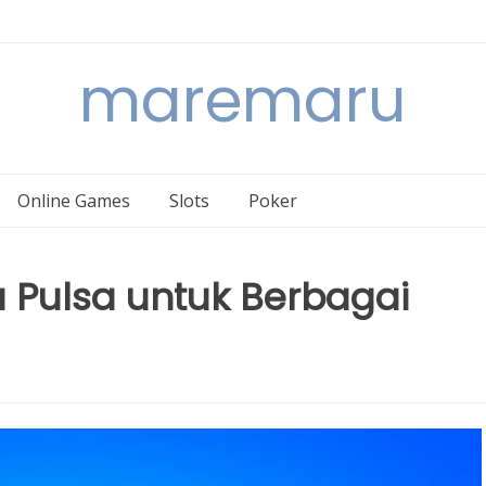
maremaru
Online Games
Slots
Poker
 Pulsa untuk Berbagai