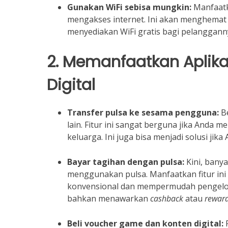
Gunakan WiFi sebisa mungkin:
Manfaatk
mengakses internet. Ini akan menghemat 
menyediakan WiFi gratis bagi pelanggann
2. Memanfaatkan Aplik
Digital
Transfer pulsa ke sesama pengguna:
Be
lain. Fitur ini sangat berguna jika Anda 
keluarga. Ini juga bisa menjadi solusi ji
Bayar tagihan dengan pulsa:
Kini, banya
menggunakan pulsa. Manfaatkan fitur ini
konvensional dan mempermudah pengelol
bahkan menawarkan
cashback
atau
rewar
Beli voucher game dan konten digital:
P