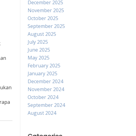
December 2025
November 2025
October 2025
September 2025
August 2025
July 2025
k
June 2025
May 2025
san
February 2025
January 2025
December 2024
lukan
November 2024
October 2024
erapa
September 2024
August 2024