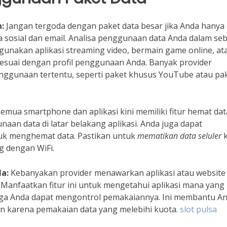
:
Jangan tergoda dengan paket data besar jika Anda hanya
sosial dan email. Analisa penggunaan data Anda dalam se
gunakan aplikasi streaming video, bermain game online, at
sesuai dengan profil penggunaan Anda. Banyak provider
ggunaan tertentu, seperti paket khusus YouTube atau pa
mua smartphone dan aplikasi kini memiliki fitur hemat dat
naan data di latar belakang aplikasi. Anda juga dapat
tuk menghemat data. Pastikan untuk
mematikan data seluler
k
g dengan WiFi.
a:
Kebanyakan provider menawarkan aplikasi atau website
anfaatkan fitur ini untuk mengetahui aplikasi mana yang
gga Anda dapat mengontrol pemakaiannya. Ini membantu A
an karena pemakaian data yang melebihi kuota.
slot pulsa