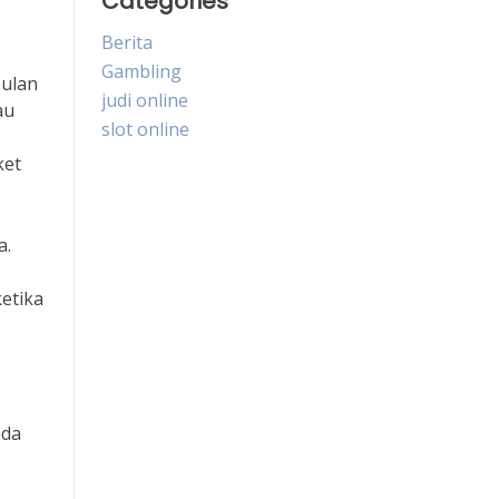
Categories
Berita
Gambling
bulan
judi online
au
slot online
ket
a.
etika
nda