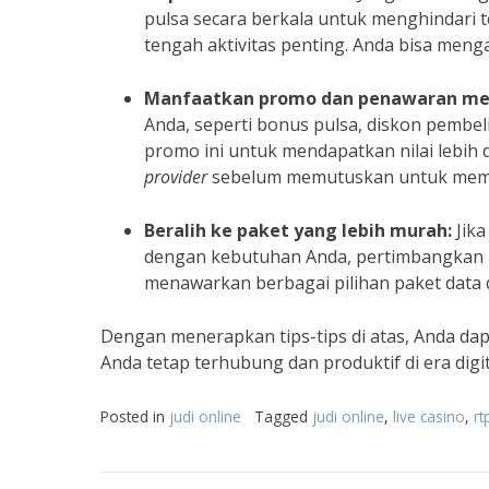
pulsa secara berkala untuk menghindari t
tengah aktivitas penting. Anda bisa menga
Manfaatkan promo dan penawaran me
Anda, seperti bonus pulsa, diskon pembe
promo ini untuk mendapatkan nilai lebih 
provider
sebelum memutuskan untuk membe
Beralih ke paket yang lebih murah:
Jika
dengan kebutuhan Anda, pertimbangkan un
menawarkan berbagai pilihan paket data 
Dengan menerapkan tips-tips di atas, Anda dap
Anda tetap terhubung dan produktif di era digit
Posted in
judi online
Tagged
judi online
,
live casino
,
rt