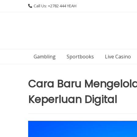
Skip
Call Us: +2782 444 YEAH
to
content
Gambling
Sportbooks
Live Casino
Cara Baru Mengelola
Keperluan Digital