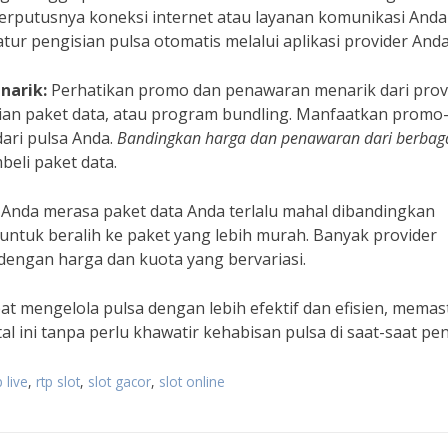
erputusnya koneksi internet atau layanan komunikasi Anda
tur pengisian pulsa otomatis melalui aplikasi provider Anda
narik:
Perhatikan promo dan penawaran menarik dari prov
lian paket data, atau program bundling. Manfaatkan promo
dari pulsa Anda.
Bandingkan harga dan penawaran dari berbag
li paket data.
 Anda merasa paket data Anda terlalu mahal dibandingkan
tuk beralih ke paket yang lebih murah. Banyak provider
dengan harga dan kuota yang bervariasi.
at mengelola pulsa dengan lebih efektif dan efisien, memas
al ini tanpa perlu khawatir kehabisan pulsa di saat-saat pen
p live
,
rtp slot
,
slot gacor
,
slot online