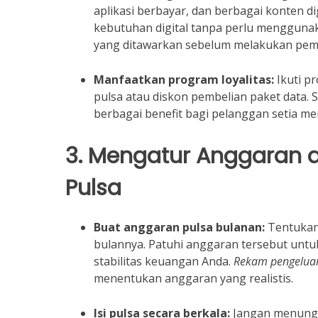
aplikasi berbayar, dan berbagai konten d
kebutuhan digital tanpa perlu menggunak
yang ditawarkan sebelum melakukan pem
Manfaatkan program loyalitas:
Ikuti p
pulsa atau diskon pembelian paket data. 
berbagai benefit bagi pelanggan setia m
3. Mengatur Anggaran 
Pulsa
Buat anggaran pulsa bulanan:
Tentukan 
bulannya. Patuhi anggaran tersebut unt
stabilitas keuangan Anda.
Rekam pengeluar
menentukan anggaran yang realistis.
Isi pulsa secara berkala:
Jangan menunggu