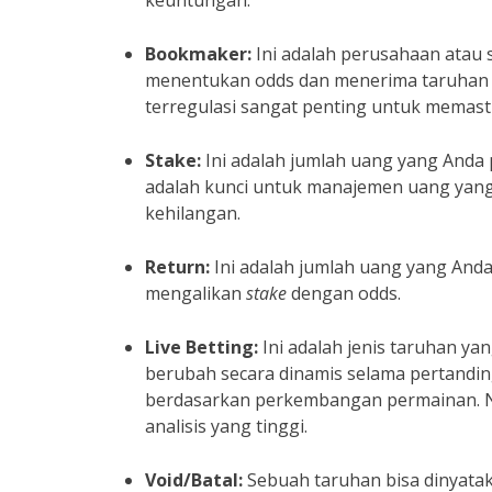
Bookmaker:
Ini adalah perusahaan atau 
menentukan odds dan menerima taruhan d
terregulasi sangat penting untuk memast
Stake:
Ini adalah jumlah uang yang Anda
adalah kunci untuk manajemen uang yang 
kehilangan.
Return:
Ini adalah jumlah uang yang And
mengalikan
stake
dengan odds.
Live Betting:
Ini adalah jenis taruhan y
berubah secara dinamis selama pertand
berdasarkan perkembangan permainan. 
analisis yang tinggi.
Void/Batal:
Sebuah taruhan bisa dinyata