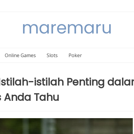
maremaru
Online Games
Slots
Poker
stilah-istilah Penting dal
s Anda Tahu