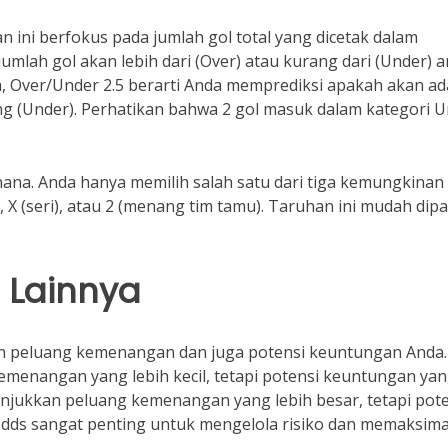
n ini berfokus pada jumlah gol total yang dicetak dalam
mlah gol akan lebih dari (Over) atau kurang dari (Under) 
a, Over/Under 2.5 berarti Anda memprediksi apakah akan ad
rang (Under). Perhatikan bahwa 2 gol masuk dalam kategori 
hana. Anda hanya memilih salah satu dari tiga kemungkinan 
 X (seri), atau 2 (menang tim tamu). Taruhan ini mudah dip
g Lainnya
n peluang kemenangan dan juga potensi keuntungan Anda.
emenangan yang lebih kecil, tetapi potensi keuntungan ya
unjukkan peluang kemenangan yang lebih besar, tetapi pot
odds sangat penting untuk mengelola risiko dan memaksim