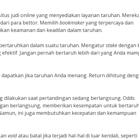
situs judi online yang menyediakan layanan taruhan. Merek
ari para bettor. Memilih
bookmaker
yang terpercaya dan
ikan keamanan dan keadilan dalam taruhan.
 pertaruhkan dalam suatu taruhan. Mengatur
stake
dengan b
efektif. Jangan pernah bertaruh lebih dari yang Anda ma
a dapatkan jika taruhan Anda menang. Return dihitung den
ang dilakukan saat pertandingan sedang berlangsung. Odds
ingan berlangsung, memberikan kesempatan untuk bertaru
Namun, ini juga membutuhkan kecepatan dan kemampuan
kan
void
atau batal jika terjadi hal-hal di luar kendali, seperti