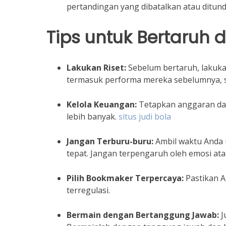
pertandingan yang dibatalkan atau ditund
Tips untuk Bertaruh 
Lakukan Riset:
Sebelum bertaruh, lakuka
termasuk performa mereka sebelumnya, sta
Kelola Keuangan:
Tetapkan anggaran dan
lebih banyak.
situs judi bola
Jangan Terburu-buru:
Ambil waktu Anda 
tepat. Jangan terpengaruh oleh emosi ata
Pilih Bookmaker Terpercaya:
Pastikan 
terregulasi.
Bermain dengan Bertanggung Jawab:
J