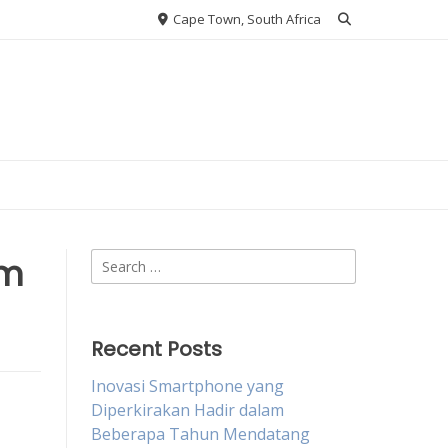
Cape Town, South Africa
Search
am
for:
Recent Posts
Inovasi Smartphone yang
Diperkirakan Hadir dalam
Beberapa Tahun Mendatang