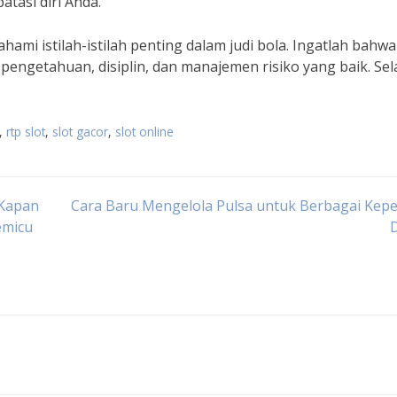
tasi diri Anda.
mi istilah-istilah penting dalam judi bola. Ingatlah bahwa
engetahuan, disiplin, dan manajemen risiko yang baik. Se
,
rtp slot
,
slot gacor
,
slot online
 Kapan
Cara Baru Mengelola Pulsa untuk Berbagai Kep
emicu
D