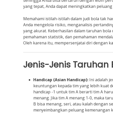
sehingga Anda bisa bertaruh dengan lebih perc
yang tepat, Anda dapat meningkatkan peluang 
Memahami istilah-istilah dalam judi bola tak h
Anda mengelola risiko, menganalisis pertandi
yang akurat. Keberhasilan dalam taruhan bola
pemahaman statistik, dan pemahaman mendalam 
Oleh karena itu, mempersenjatai diri dengan kam
Jenis-Jenis Taruhan 
Handicap (Asian Handicap):
Ini adalah j
keuntungan kepada tim yang lebih kuat d
handicap -1 untuk tim A berarti tim A ha
menang. Jika tim A menang 1-0, maka taru
B bisa menang, seri, atau kalah dengan s
menyeimbangkan peluang kemenangan ke